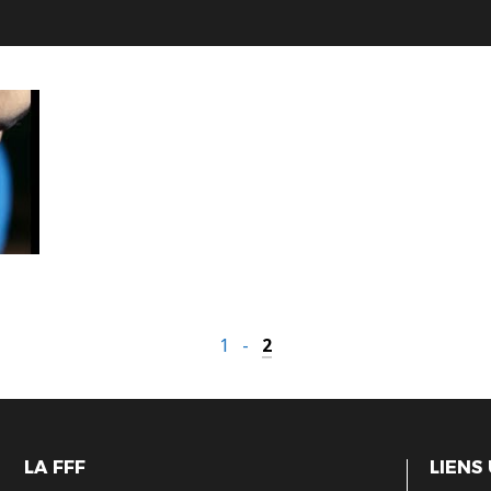
1
-
2
LA FFF
LIENS