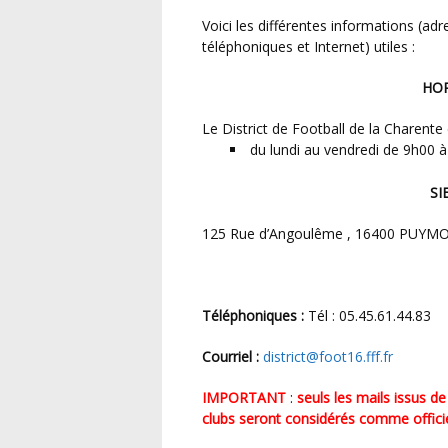
Voici les différentes informations (adresse du siège du District, adresse postale, coordonnées
téléphoniques et Internet) utiles :
H
Le District de Football de la Charente
du lundi au vendredi de 9h00 
S
125 Rue d’Angoulême , 16400 PUYM
Téléphoniques :
Tél : 05.45.61.44.83
Courriel :
district@foot16.fff.fr
IMPORTANT
:
seuls les mails issus
clubs seront considérés comme officiels