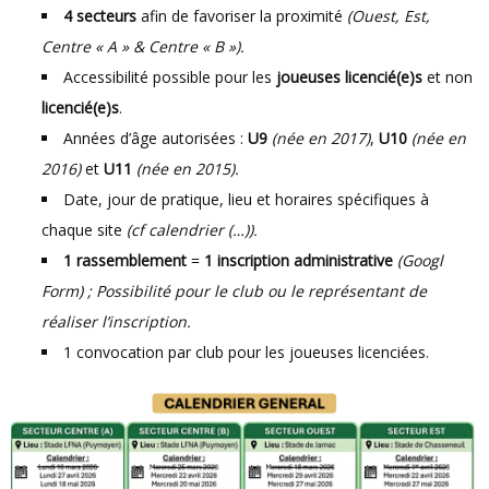
4 secteurs
afin de favoriser la proximité
(Ouest, Est,
Centre « A » & Centre « B »).
Accessibilité possible pour les
joueuses licencié(e)s
et non
licencié(e)s
.
Années d’âge autorisées :
U9
(née en 2017)
,
U10
(née en
2016)
et
U11
(née en 2015).
Date, jour de pratique, lieu et horaires spécifiques à
chaque site
(cf calendrier (…)).
1 rassemblement
=
1 inscription administrative
(Googl
Form) ; Possibilité pour le club ou le représentant de
réaliser l’inscription.
1 convocation par club pour les joueuses licenciées.