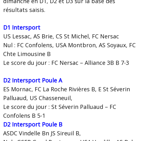
dimanche en D1, D2 et D3 sur la base des
résultats saisis.
D1 Intersport
US Lessac, AS Brie, CS St Michel, FC Nersac
Nul : FC Confolens, USA Montbron, AS Soyaux, FC
Chte Limousine B
Le score du jour : FC Nersac – Alliance 3B B 7-3
D2 Intersport Poule A
ES Mornac, FC La Roche Rivières B, E St Séverin
Palluaud, US Chasseneuil,
Le score du jour : St Séverin Palluaud – FC
Confolens B 5-1
D2 Intersport Poule B
ASDC Vindelle Bn JS Sireuil B,