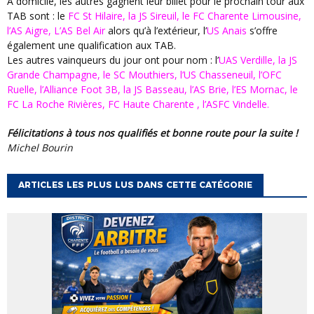
A domicile, les autres gagnent leur billet pour le prochain tour aux
TAB sont : le
FC St Hilaire, la JS Sireuil, le FC Charente Limousine,
l’AS Aigre, L’AS Bel Air
alors qu’à l’extérieur, l’
US Anais
s’offre
également une qualification aux TAB.
Les autres vainqueurs du jour ont pour nom : l’
UAS Verdille, la JS
Grande Champagne, le SC Mouthiers, l’US Chasseneuil, l’OFC
Ruelle, l’Alliance Foot 3B, la JS Basseau, l’AS Brie, l’ES Mornac, le
FC La Roche Rivières, FC Haute Charente , l’ASFC Vindelle.
Félicitations à tous nos qualifiés et bonne route pour la suite !
Michel Bourin
ARTICLES LES PLUS LUS DANS CETTE CATÉGORIE