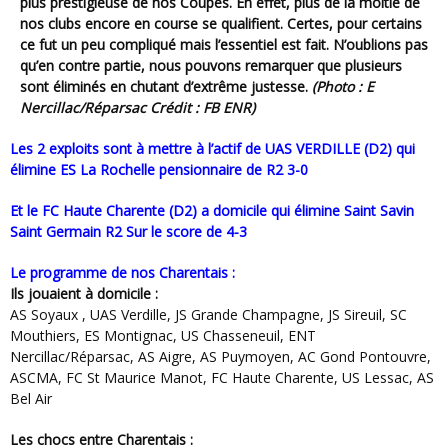
plus prestigieuse de nos Coupes. En effet, plus de la moitié de
nos clubs encore en course se qualifient. Certes, pour certains
ce fut un peu compliqué mais l’essentiel est fait. N’oublions pas
qu’en contre partie, nous pouvons remarquer que plusieurs
sont éliminés en chutant d’extrême justesse.
(Photo : E
Nercillac/Réparsac Crédit : FB ENR)
Les 2 exploits sont à mettre à l’actif de UAS VERDILLE (D2) qui
élimine ES La Rochelle pensionnaire de R2 3-0
et le FC Haute Charente (D2) a domicile qui élimine Saint Savin
Saint Germain R2 Sur le score de 4-3
Le programme de nos Charentais :
Ils jouaient à domicile :
AS Soyaux , UAS Verdille, JS Grande Champagne, JS Sireuil, SC
Mouthiers, ES Montignac, US Chasseneuil, ENT
Nercillac/Réparsac, AS Aigre, AS Puymoyen, AC Gond Pontouvre,
ASCMA, FC St Maurice Manot, FC Haute Charente, US Lessac, AS
Bel Air
Les chocs entre Charentais :