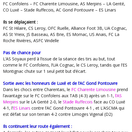
FC Confolens – FC Charente Limousine, AS Merpins – LA Genté,
CO Luxé – Stade Ruffecois, AC Gond Pontouvre – ES Linars
Ils se déplaçaient :
FC St Hilaire, CS Leroy, OFC Ruelle, Alliance Foot 3B, UA Cognac,
AS St Yrieix, JS Basseau, AS Brie, ES Mornac, US Anais, FC La
Roche Rivières, ASFC Vindelle
Pas de chance pour
L’AS Soyaux perd à l’issue de la séance des tirs au but, tout
comme le FC Confolens, l’UA Cognac, le CS Leroy, tandis que l’ES
Montignac chute sur 1 seul petit but d’écart.
Sortie avec les honneurs de Luxé et de l’AC Gond Pontouvre
Dans les chocs entre Charentais, le
FC Charente Limousine
prend
l’avantage sur le FC Confolens aux TAB (4-3) après un 1-1,
l’AS
Merpins
sur le LA Genté 2-0, le
Stade Ruffecois
face au CO Luxé
4-1, l’
ES Linars
contre l’AC Gond Pontouvre 4-1 , et L’ASCMA qui
est défait sur son terrain 4-2 contre Limoges Vigenal (D2)
Ils continuent leur route également :