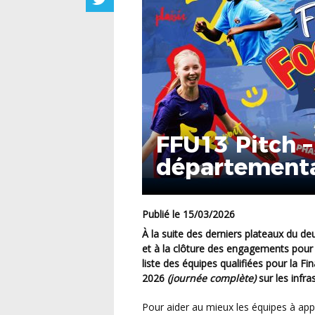
FFU13 Pitch –
départemental
Publié le 15/03/2026
À la suite des derniers plateaux du deuxième tour de qualification du Festival U13 Pitch Garçon
et à la clôture des engagements pour 
liste des équipes qualifiées pour la F
2026
(journée complète)
sur les infra
Pour aider au mieux les équipes à appréhender les différentes épreuves de cet évènement,