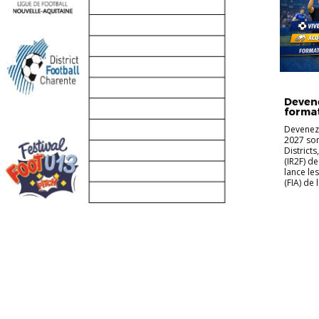
ACTUAL
Devene
format
Devenez 
2027 son
Districts
(IR2F) d
lance le
(FIA) de