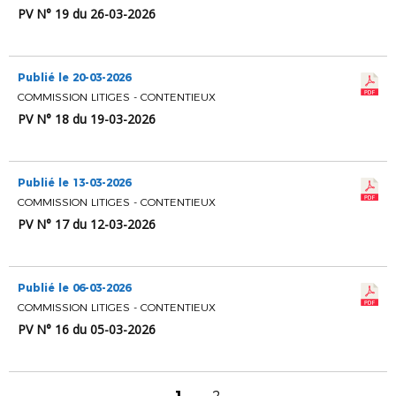
PV N° 19 du 26-03-2026
Publié le 20-03-2026
COMMISSION LITIGES - CONTENTIEUX
PV N° 18 du 19-03-2026
Publié le 13-03-2026
COMMISSION LITIGES - CONTENTIEUX
PV N° 17 du 12-03-2026
Publié le 06-03-2026
COMMISSION LITIGES - CONTENTIEUX
PV N° 16 du 05-03-2026