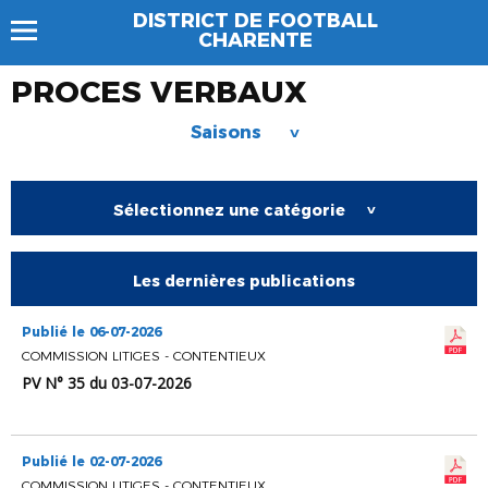
DISTRICT DE FOOTBALL
CHARENTE
PROCES VERBAUX
Saisons
>
Sélectionnez une catégorie
>
Les dernières publications
Publié le 06-07-2026
COMMISSION LITIGES - CONTENTIEUX
PV N° 35 du 03-07-2026
Publié le 02-07-2026
COMMISSION LITIGES - CONTENTIEUX