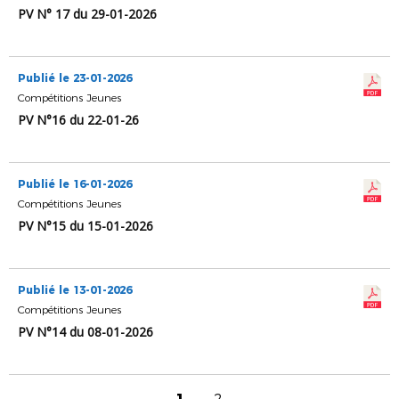
PV N° 17 du 29-01-2026
Publié le 23-01-2026
Compétitions Jeunes
PV N°16 du 22-01-26
Publié le 16-01-2026
Compétitions Jeunes
PV N°15 du 15-01-2026
Publié le 13-01-2026
Compétitions Jeunes
PV N°14 du 08-01-2026