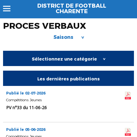
DISTRICT DE FOOTBALL
CHARENTE
PROCES VERBAUX
Saisons
>
Sélectionnez une catégorie
>
Les dernières publications
Publié le 02-07-2026
Compétitions Jeunes
PV n°33 du 11-06-26
Publié le 05-06-2026
Compétitions Jeunes