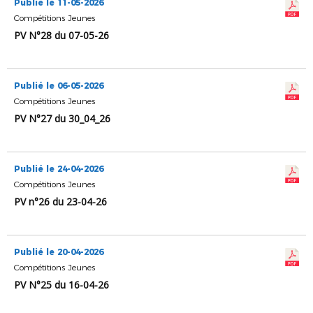
Publié le 11-05-2026
Compétitions Jeunes
PV N°28 du 07-05-26
Publié le 06-05-2026
Compétitions Jeunes
PV N°27 du 30_04_26
Publié le 24-04-2026
Compétitions Jeunes
PV n°26 du 23-04-26
Publié le 20-04-2026
Compétitions Jeunes
PV N°25 du 16-04-26