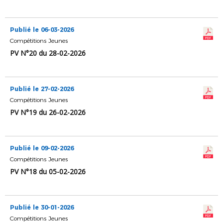
Publié le 06-03-2026
Compétitions Jeunes
PV N°20 du 28-02-2026
Publié le 27-02-2026
Compétitions Jeunes
PV N°19 du 26-02-2026
Publié le 09-02-2026
Compétitions Jeunes
PV N°18 du 05-02-2026
Publié le 30-01-2026
Compétitions Jeunes