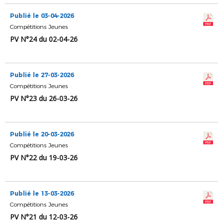
Publié le 03-04-2026
Compétitions Jeunes
PV N°24 du 02-04-26
Publié le 27-03-2026
Compétitions Jeunes
PV N°23 du 26-03-26
Publié le 20-03-2026
Compétitions Jeunes
PV N°22 du 19-03-26
Publié le 13-03-2026
Compétitions Jeunes
PV N°21 du 12-03-26