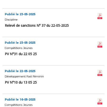
Publié le 23-05-2025
Discipline
Relevé de sanctions N° 37 du 22-05-2025
Publié le 23-05-2025
Compétitions Jeunes
PV N°31 du 22 05 25
Publié le 22-05-2025
Développement Foot Féminin
PV N°10 du 13 05 25
Publié le 16-05-2025
Compétitions Jeunes