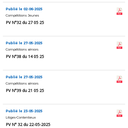
Publié le 02-06-2025
Compétitions Jeunes
PV N°32 du 27 05 25
Publié le 27-05-2025
Compétitions séniors
PV N°38 du 14 05 25
Publié le 27-05-2025
Compétitions séniors
PV N°39 du 21 05 25
Publié le 23-05-2025
Litiges-Contentieux
PV N° 32 du 22-05-2025