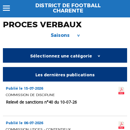
DISTRICT DE FOOTBALL
CHARENTE
PROCES VERBAUX
Saisons
>
Sélectionnez une catégorie
>
Les dernières publications
Publié le 15-07-2026
COMMISSION DE DISCIPLINE
Relevé de sanctions n°40 du 10-07-26
Publié le 06-07-2026
COMMISSION LITIGES - CONTENTIEUX