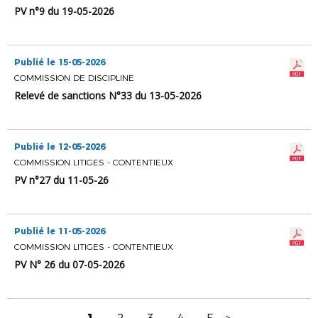
PV n°9 du 19-05-2026
Publié le 15-05-2026
COMMISSION DE DISCIPLINE
Relevé de sanctions N°33 du 13-05-2026
Publié le 12-05-2026
COMMISSION LITIGES - CONTENTIEUX
PV n°27 du 11-05-26
Publié le 11-05-2026
COMMISSION LITIGES - CONTENTIEUX
PV N° 26 du 07-05-2026