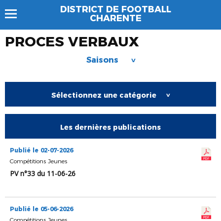
DISTRICT DE FOOTBALL
CHARENTE
PROCES VERBAUX
Saisons
>
Sélectionnez une catégorie
>
Les dernières publications
Publié le 02-07-2026
Compétitions Jeunes
PV n°33 du 11-06-26
Publié le 05-06-2026
Compétitions Jeunes