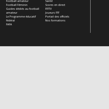
Football amateur
Santé
Football Féminin
Scores en direct
Guides dédiés au football
FFFTV
amateur
Joueurs FFF
Le Programme éducatif
Portail des officiels
fédéral
Nos formations
FAFA