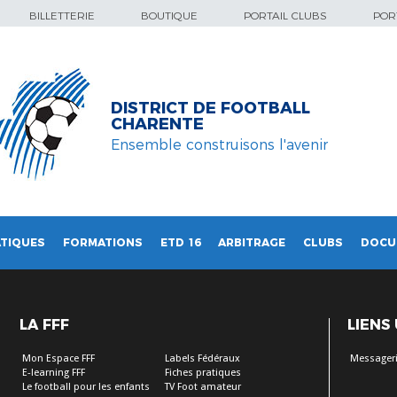
BILLETTERIE
BOUTIQUE
PORTAIL CLUBS
PORT
DISTRICT DE FOOTBALL
CHARENTE
Ensemble construisons l'avenir
TIQUES
FORMATIONS
ETD 16
ARBITRAGE
CLUBS
DOCU
LA FFF
LIENS
Mon Espace FFF
Labels Fédéraux
Messageri
E-learning FFF
Fiches pratiques
Le football pour les enfants
TV Foot amateur