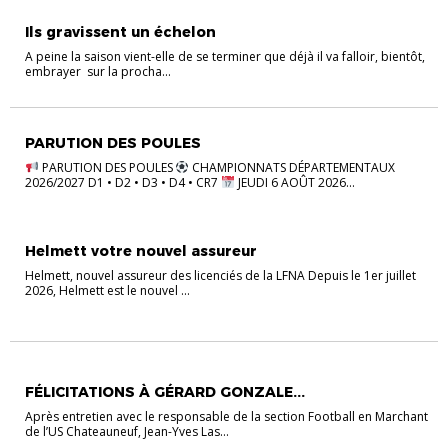
ACTUALITÉS DISTRICT
AU COEUR DES COMPÉTITIONS
Ils gravissent un échelon
A peine la saison vient-elle de se terminer que déjà il va falloir, bientôt,
embrayer sur la procha...
PARUTION DES POULES
PARUTION DES POULES
CHAMPIONNATS DÉPARTEMENTAUX
2026/2027 D1 • D2 • D3 • D4 • CR7
JEUDI 6 AOÛT 2026...
Helmett votre nouvel assureur
Helmett, nouvel assureur des licenciés de la LFNA Depuis le 1er juillet
2026, Helmett est le nouvel ...
ACTUALITÉS DISTRICT
AU COEUR DES COMPÉTITIONS
FÉLICITATIONS À GÉRARD GONZALE...
Après entretien avec le responsable de la section Football en Marchant
de l’US Chateauneuf, Jean-Yves Las...